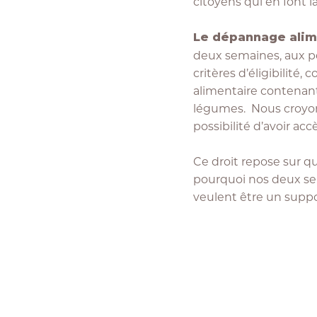
citoyens qui en font 
Le dépannage ali
deux semaines, aux per
critères d’éligibilité
alimentaire contenant 
légumes. Nous croyons
possibilité d’avoir ac
Ce droit repose sur quat
pourquoi nos deux serv
veulent être un supp