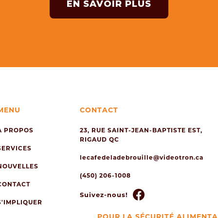
EN SAVOIR PLUS
MENU
CONTACT
À PROPOS
23, RUE SAINT-JEAN-BAPTISTE EST,
RIGAUD QC
SERVICES
lecafedeladebrouille@videotron.ca
NOUVELLES
(450) 206-1008
CONTACT
Suivez-nous!
S'IMPLIQUER
POUR LA SÉCURITÉ ALIMENT