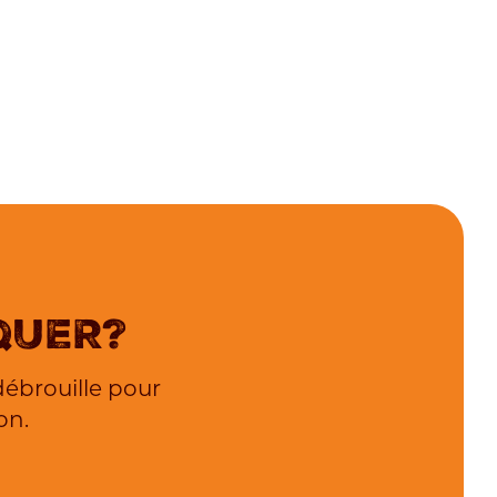
qUER?
débrouille pour
on.